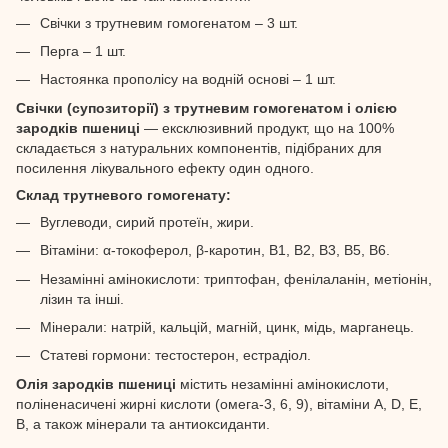
Свічки з трутневим гомогенатом – 3 шт.
Перга – 1 шт.
Настоянка прополісу на водній основі – 1 шт.
Свічки (супозиторії) з трутневим гомогенатом і олією
зародків пшениці
— ексклюзивний продукт, що на 100%
складається з натуральних компонентів, підібраних для
посилення лікувального ефекту один одного.
Склад трутневого гомогенату:
Вуглеводи, сирий протеїн, жири.
Вітаміни: α-токоферол, β-каротин, В1, В2, В3, В5, В6.
Незамінні амінокислоти: триптофан, фенілаланін, метіонін,
лізин та інші.
Мінерали: натрій, кальцій, магній, цинк, мідь, марганець.
Статеві гормони: тестостерон, естрадіол.
Олія зародків пшениці
містить незамінні амінокислоти,
поліненасичені жирні кислоти (омега-3, 6, 9), вітаміни A, D, E,
B, а також мінерали та антиоксиданти.