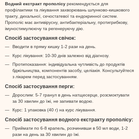
Водний екстракт прополісу
рекомендується для
профілактики та лікування захворювань шлунково-кишкового
тракту, дихальної, сечостатевої та ендокринної систем.
Прополіс має антивірусну, антибактеріальну, протигрибкову,
імуностимулюючу та регенеруючу дію.
Спосіб застосування свічок:
Вводити в пряму кишку 1-2 рази на день.
Курс лікування: 10-30 днів залежно від діагнозу.
Протипоказання: індивідуальна чутливість до продуктів
бджільництва, компонентів засобу, целіакія. Консультуйтеся
з лікарем перед застосуванням.
Спосіб застосування перги:
Дорослим: 5-7 гранул в день натщесерце, розсмоктувати
за 30 хвилин до їжі, не запивати водою.
Курс: 1 упаковка (40 г) на курс лікування.
Спосіб застосування водного екстракту прополісу:
Приймати по 6-8 крапель, розчинивши в 50 мл води, 1-2
рази на день за 30 хвилин до їжі.