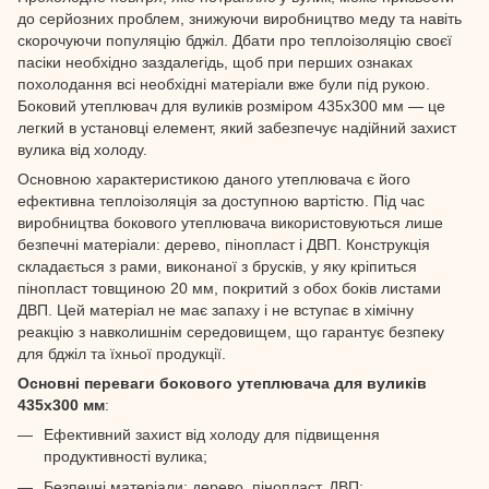
до серйозних проблем, знижуючи виробництво меду та навіть
скорочуючи популяцію бджіл. Дбати про теплоізоляцію своєї
пасіки необхідно заздалегідь, щоб при перших ознаках
похолодання всі необхідні матеріали вже були під рукою.
Боковий утеплювач для вуликів розміром 435х300 мм — це
легкий в установці елемент, який забезпечує надійний захист
вулика від холоду.
Основною характеристикою даного утеплювача є його
ефективна теплоізоляція за доступною вартістю. Під час
виробництва бокового утеплювача використовуються лише
безпечні матеріали: дерево, пінопласт і ДВП. Конструкція
складається з рами, виконаної з брусків, у яку кріпиться
пінопласт товщиною 20 мм, покритий з обох боків листами
ДВП. Цей матеріал не має запаху і не вступає в хімічну
реакцію з навколишнім середовищем, що гарантує безпеку
для бджіл та їхньої продукції.
Основні переваги бокового утеплювача для вуликів
435х300 мм
:
Ефективний захист від холоду для підвищення
продуктивності вулика;
Безпечні матеріали: дерево, пінопласт, ДВП;