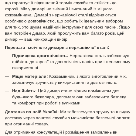
що гарантує її підвищений термін служби та стійкість до
корозії. Міх у димарі не знімний і виконаний із міцного
кожзамінника. Димарі з нержавіючої сталі відрізняються
особливою довговічністю, що робить їх ідеальним вибором
для тих, хто шукає надійний інструмент для своєї пасіки. Якщо
вам потрібен димар, який прослужить вам багато років, цей
димар — ваш найкращий вибір.
Переваги пасічного димаря з нержавіючої сталі:
Підвищена довговічність:
Нержавіюча сталь забезпечує
стійкість до корозії та довговічність навіть при інтенсивному
використанні.
Міцні матеріали:
Кожзамінник, з якого виготовлений міх,
забезпечує зручність у використанні та довговічність.
Надійність:
Цей димар стане вірним помічником для
будь-якого бджоляра, допомагаючи забезпечити безпеку
та комфорт при роботі з вуликами.
Доставка по всій Україні:
Ми забезпечуємо зручну та швидку
доставку через поштові служби з можливістю безпечної оплати
при отриманні товару.
Для отримання консультацій і розміщення замовлень ви