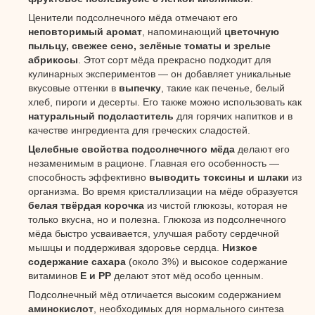
Ценители подсолнечного мёда отмечают его
неповторимый аромат
, напоминающий
цветочную
пыльцу, свежее сено, зелёные томаты и зрелые
абрикосы
. Этот сорт мёда прекрасно подходит для
кулинарных экспериментов — он добавляет уникальные
вкусовые оттенки в
выпечку
, такие как печенье, белый
хлеб, пироги и десерты. Его также можно использовать как
натуральный подсластитель
для горячих напитков и в
качестве ингредиента для греческих сладостей.
Целебные свойства подсолнечного мёда
делают его
незаменимым в рационе. Главная его особенность —
способность эффективно
выводить токсины и шлаки
из
организма. Во время кристаллизации на мёде образуется
белая твёрдая корочка
из чистой глюкозы, которая не
только вкусна, но и полезна. Глюкоза из подсолнечного
мёда быстро усваивается, улучшая работу сердечной
мышцы и поддерживая здоровье сердца.
Низкое
содержание сахара
(около 3%) и высокое содержание
витаминов
Е и РР
делают этот мёд особо ценным.
Подсолнечный мёд отличается высоким содержанием
аминокислот
, необходимых для нормального синтеза