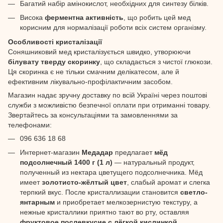
Багатий набір амінокислот, необхідних для синтезу білків.
Висока
ферментна активність
, що робить цей мед
корисним для нормалізації роботи всіх систем організму.
Особливості кристалізації
Соняшниковий мед кристалізується швидко, утворюючи
білувату тверду скоринку
, що складається з чистої глюкози.
Ця скоринка є не тільки смачним делікатесом, але й
ефективним лікувально-профілактичним засобом.
Магазин надає зручну доставку по всій Україні через поштові
служби з можливістю безпечної оплати при отриманні товару.
Звертайтесь за консультаціями та замовленнями за
телефонами:
096 636 18 68
Интернет-магазин
Медадар
предлагает
мёд
подсолнечный 1400 г (1 л)
— натуральный продукт,
полученный из нектара цветущего подсолнечника. Мёд
имеет
золотисто-жёлтый цвет
, слабый аромат и слегка
терпкий вкус. После кристаллизации становится
светло-
янтарным
и приобретает мелкозернистую текстуру, а
нежные кристаллики приятно тают во рту, оставляя
фруктовое послевкусие с лёгкой кислинкой
.