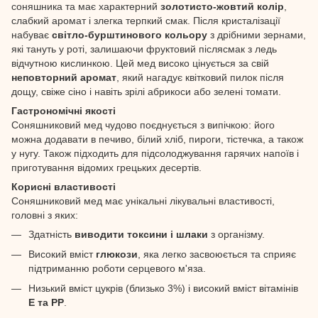
соняшника та має характерний
золотисто-жовтий колір
,
слабкий аромат і злегка терпкий смак. Після кристалізації
набуває
світло-бурштинового кольору
з дрібними зернами,
які тануть у роті, залишаючи фруктовий післясмак з ледь
відчутною кислинкою. Цей мед високо цінується за свій
неповторний аромат
, який нагадує квітковий пилок після
дощу, свіже сіно і навіть зрілі абрикоси або зелені томати.
Гастрономічні якості
Соняшниковий мед чудово поєднується з випічкою: його
можна додавати в печиво, білий хліб, пироги, тістечка, а також
у нугу. Також підходить для підсолоджування гарячих напоїв і
приготування відомих грецьких десертів.
Корисні властивості
Соняшниковий мед має унікальні лікувальні властивості,
головні з яких:
Здатність
виводити токсини і шлаки
з організму.
Високий вміст
глюкози
, яка легко засвоюється та сприяє
підтриманню роботи серцевого м'яза.
Низький вміст цукрів (близько 3%) і високий вміст вітамінів
Е та РР
.