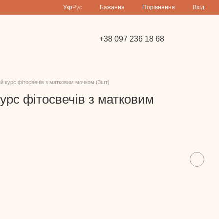
Порівняння
Укр
Рус
Бажання
Вхід
+38 097 236 18 68
й курс фітосвечів з матковим мочком (3шт)
урс фітосвечів з матковим