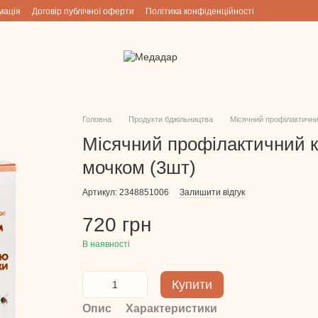
мація
Договір публічної оферти
Політика конфіденційності
Головна
Продукти бджільництва
Місячний профілактични
Місячний профілактичний к
мочком (3шт)
Артикул: 2348851006
Залишити відгук
720 грн
В наявності
Купити
Опис
Характеристики