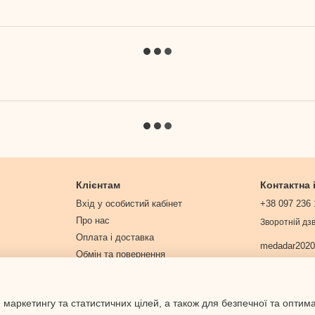
Клієнтам
Контактна
Вхід у особистий кабінет
+38 097 236 
Про нас
Зворотній дзв
Оплата і доставка
medadar202
Обмін та повернення
Контактна інформація
Договір публічної оферти
 маркетингу та статистичних цілей, а також для безпечної та оптим
Політика конфіденційності