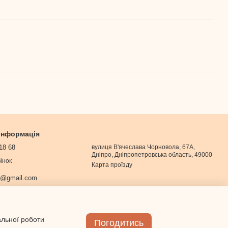
 інформація
18 68
вулиця В'ячеслава Чорновола, 67А,
Дніпро, Дніпропетровська область, 49000
інок
Карта проїзду
0@gmail.com
альної роботи
Погодитись