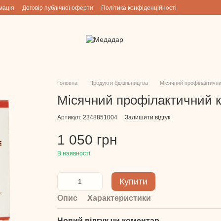
мація
Договір публічної оферти
Політика конфіденційності
Головна
Продукти бджільництва
Місячний профілактични
Місячний профілактичний к
Артикул: 2348851004
Залишити відгук
1 050 грн
В наявності
Купити
Опис
Характеристики
Новий відгук чи коментар