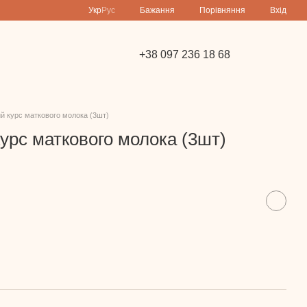
Порівняння
Укр
Рус
Бажання
Вхід
+38 097 236 18 68
й курс маткового молока (3шт)
урс маткового молока (3шт)