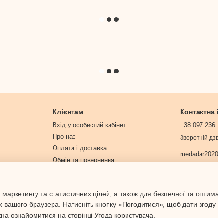
Клієнтам
Контактна
Вхід у особистий кабінет
+38 097 236 
Про нас
Зворотній дзв
Оплата і доставка
medadar202
Обмін та повернення
Контактна інформація
Договір публічної оферти
 маркетингу та статистичних цілей, а також для безпечної та оптим
Політика конфіденційності
х вашого браузера. Натисніть кнопку «Погодитися», щоб дати згоду
жна ознайомитися на сторінці
Угода користувача
.