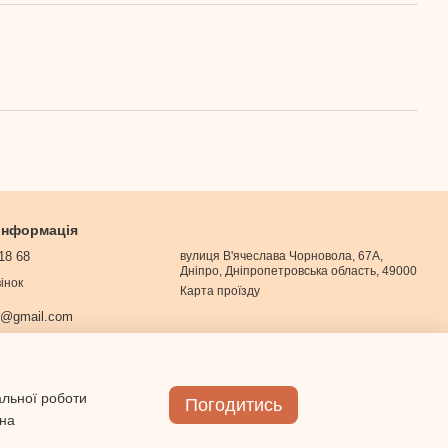
 інформація
18 68
вулиця В'ячеслава Чорновола, 67А,
Дніпро, Дніпропетровська область, 49000
інок
Карта проїзду
0@gmail.com
альної роботи
Погодитись
 на