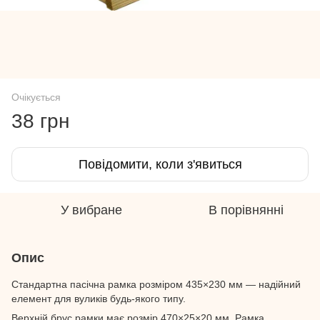
Очікується
38 грн
Повідомити, коли з'явиться
У вибране
В порівнянні
Опис
Стандартна пасічна рамка розміром 435×230 мм — надійний
елемент для вуликів будь-якого типу.
Верхній брус рамки має розмір 470×25×20 мм. Рамка