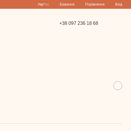
Порівняння
Укр
Рус
Бажання
Вхід
+38 097 236 18 68