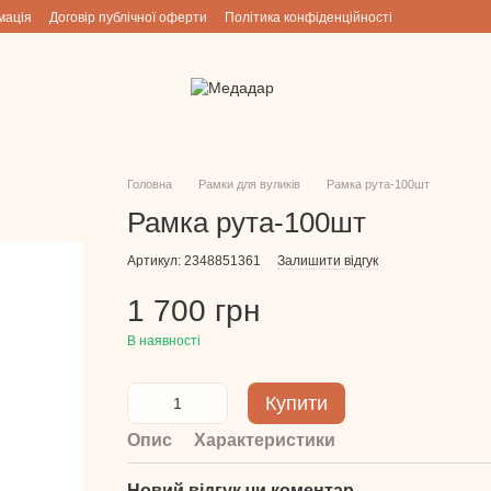
мація
Договір публічної оферти
Політика конфіденційності
Головна
Рамки для вуликів
Рамка рута-100шт
Рамка рута-100шт
Артикул: 2348851361
Залишити відгук
1 700 грн
В наявності
Купити
Опис
Характеристики
Новий відгук чи коментар