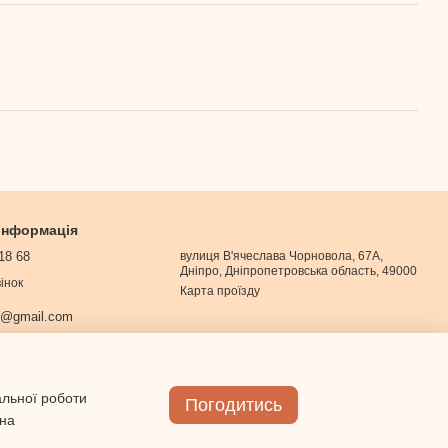
 інформація
18 68
вулиця В'ячеслава Чорновола, 67А,
Дніпро, Дніпропетровська область, 49000
інок
Карта проїзду
0@gmail.com
альної роботи
Погодитись
 на