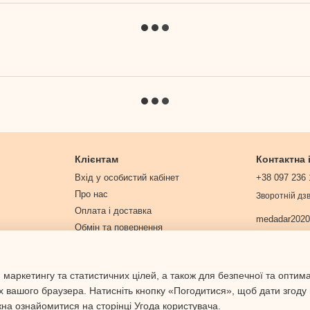
Клієнтам
Контактна
Вхід у особистий кабінет
+38 097 236 
Про нас
Зворотній дзв
Оплата і доставка
medadar202
Обмін та повернення
Контактна інформація
Договір публічної оферти
 маркетингу та статистичних цілей, а також для безпечної та оптим
Політика конфіденційності
х вашого браузера. Натисніть кнопку «Погодитися», щоб дати згоду
жна ознайомитися на сторінці
Угода користувача
.