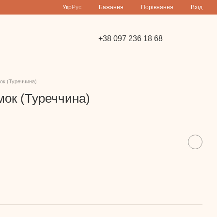
Порівняння
Укр
Рус
Бажання
Вхід
+38 097 236 18 68
мок (Туреччина)
мок (Туреччина)