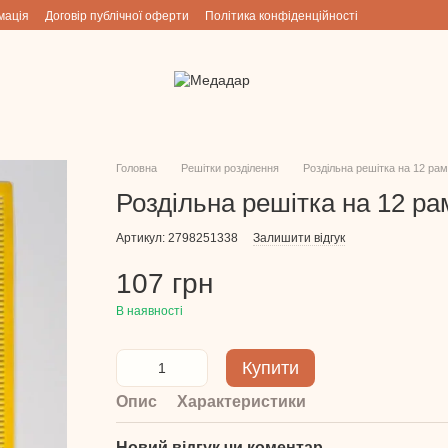
мація
Договір публічної оферти
Політика конфіденційності
Головна
Решітки розділення
Роздільна решітка на 12 ра
Роздільна решітка на 12 ра
Артикул: 2798251338
Залишити відгук
107 грн
В наявності
Купити
Опис
Характеристики
Новий відгук чи коментар