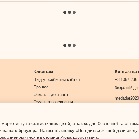
Клієнтам
Контактна
Вхід у особистий кабінет
+38 097 236 
Про нас
Зворотній дзв
Оплата і доставка
medadar202
Обмін та повернення
Контактна інформація
Договір публічної оферти
 маркетингу та статистичних цілей, а також для безпечної та оптим
Політика конфіденційності
х вашого браузера. Натисніть кнопку «Погодитися», щоб дати згоду
жна ознайомитися на сторінці
Угода користувача
.