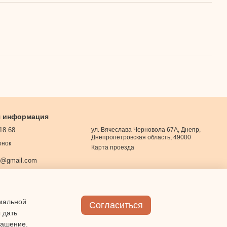
я информация
18 68
ул. Вячеслава Черновола 67А, Днепр,
Днепропетровская область, 49000
онок
Карта проезда
0@gmail.com
имальной
Согласиться
 дать
лашение
.