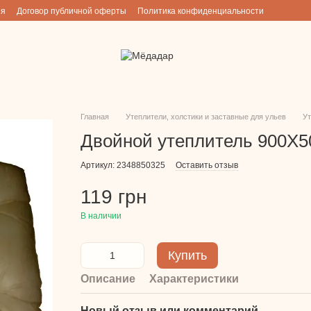
ия
Договор публичной оферты
Политика конфиденциальности
Главная
Утеплители, холстики и заставные для ульев
Ут
Двойной утеплитель 900Х
Артикул: 2348850325
Оставить отзыв
119 грн
В наличии
Купить
Описание
Характеристики
Новый отзыв или комментарий