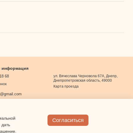
я информация
18 68
ул. Вячеслава Черновола 67А, Днепр,
Днепропетровская область, 49000
онок
Карта проезда
0@gmail.com
имальной
Согласиться
 дать
лашение
.