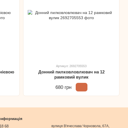
Артикул: 2692705553
інієвою
Донний пилковловлювач на 12
рамковий вулик
680 грн
 інформація
18 68
вулиця В'ячеслава Чорновола, 67А,