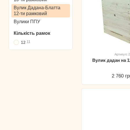
Вулик Дадана-Блатта
12-ти рамковий
Вулики ППУ
Кількість рамок
11
12
Артикул: 
Вулик дадан на 1
2 760 гр