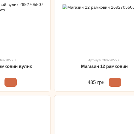
2692705507
Артикул: 2692705508
рамковий вулик
Магазин 12 рамковий
н
485 грн