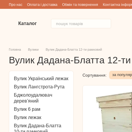
Перейти до основного контенту
Про нас
Оплата і доставка
Обмін та повернення
Контактна інфор
Каталог
Головна
Вулики
Вулик Дадана-Блатта 12-ти рамковий
Вулик Дадана-Блатта 12-ти
за популяр
Сортування:
Вулик Український лежак
Вулик Лангстрота-Рута
Бджолоудалювач
дерев'яний
Вулик 6 рам
Вулик лежак
Вулик Дадана-Блатта
10-ти рамковий