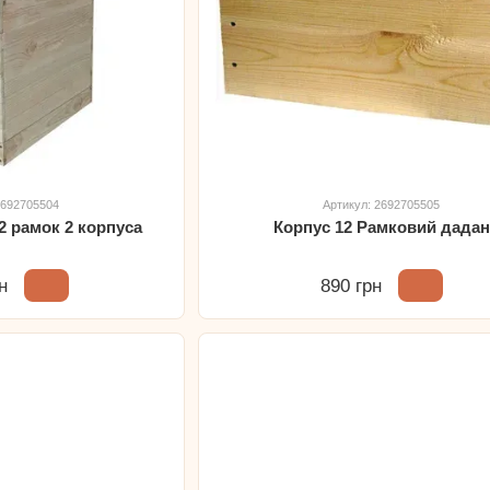
2692705504
Артикул: 2692705505
2 рамок 2 корпуса
Корпус 12 Рамковий дадан
н
890 грн