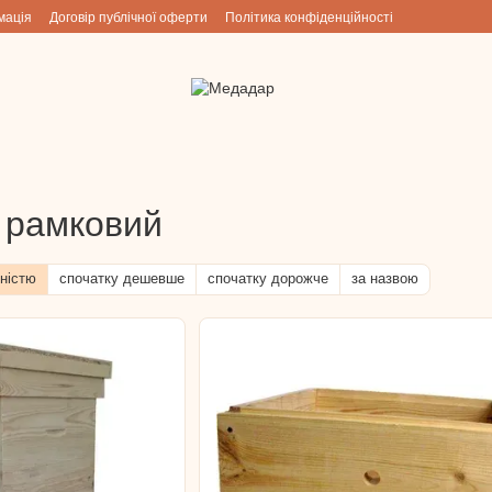
мація
Договір публічної оферти
Політика конфіденційності
 рамковий
ністю
спочатку дешевше
спочатку дорожче
за назвою