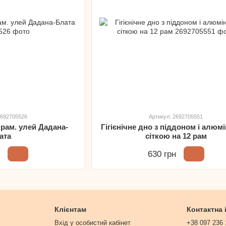
2692705526
Артикул: 2692705551
 рам. улей Дадана-
Гігієнічне дно з піддоном і алюм
ата
сіткою на 12 рам
н
630 грн
Клієнтам
Контактна
Вхід у особистий кабінет
+38 097 236 