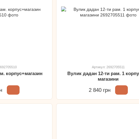
2692705510
Артикул: 2692705511
ам. корпус+магазин
Вулик дадан 12-ти рам. 1 корпу
магазини
н
2 840 грн