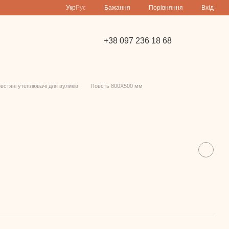
Порівняння
Укр
Рус
Бажання
Вхід
+38 097 236 18 68
встяні утеплювачі для вуликів
Повсть 800Х500 мм