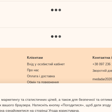
Клієнтам
Контактна
Вхід у особистий кабінет
+38 097 236 
Про нас
Зворотній дзв
Оплата і доставка
medadar202
Обмін та повернення
Контактна інформація
Договір публічної оферти
 маркетингу та статистичних цілей, а також для безпечної та оптим
Політика конфіденційності
х вашого браузера. Натисніть кнопку «Погодитися», щоб дати згоду
жна ознайомитися на сторінці
Угода користувача
.