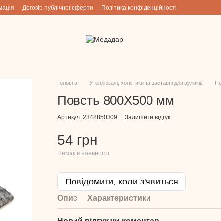
мація
Договір публічної оферти
Політика конфіденційності
Головна
Утеплювачі, холстики та заставні для вуликів
По
Повсть 800Х500 мм
Артикул: 2348850309
Залишити відгук
54 грн
Немає в наявності
Повідомити, коли з'явиться
Опис
Характеристики
Новий відгук чи коментар