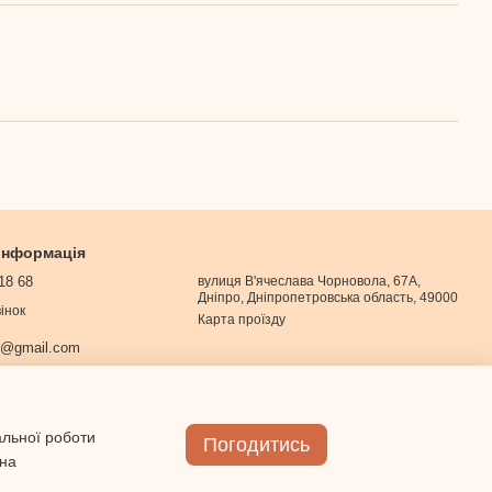
 інформація
18 68
вулиця В'ячеслава Чорновола, 67А,
Дніпро, Дніпропетровська область, 49000
інок
Карта проїзду
0@gmail.com
альної роботи
Погодитись
 на