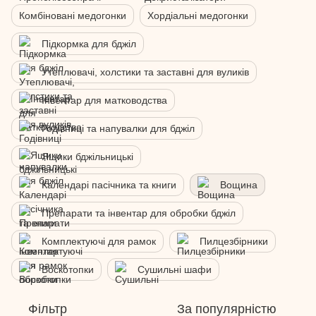
Комбіновані медогонки
Хордіальні медогонки
Підкормка для бджіл
Утеплювачі, холстики та заставні для вуликів
Інвентар для матководства
Годівниці та напувалки для бджіл
Ящики бджільницькі
Календарі пасічника та книги
Вощина
Препарати та інвентар для обробки бджіл
Комплектуючі для рамок
Пилцезбірники
Воскотопки
Сушильні шафи
Фільтр
За популярністю