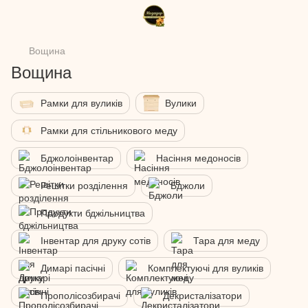
Вощина
Вощина
Рамки для вуликів
Вулики
Рамки для стільникового меду
Бджолоінвентар
Насіння медоносів
Решітки розділення
Бджоли
Продукти бджільництва
Інвентар для друку сотів
Тара для меду
Димарі пасічні
Комплектуючі для вуликів
Прополісозбирачі
Декристалізатори