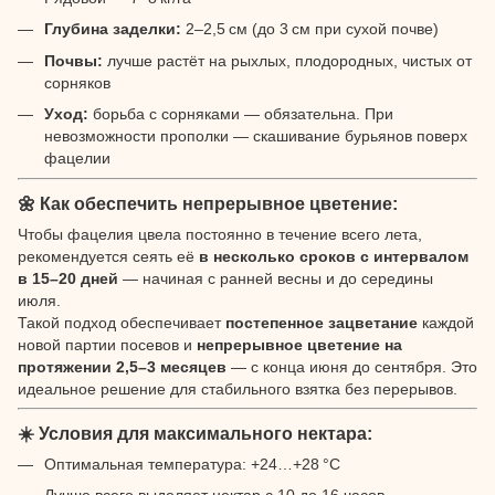
Глубина заделки:
2–2,5 см (до 3 см при сухой почве)
Почвы:
лучше растёт на рыхлых, плодородных, чистых от
сорняков
Уход:
борьба с сорняками — обязательна. При
невозможности прополки — скашивание бурьянов поверх
фацелии
🌼 Как обеспечить непрерывное цветение:
Чтобы фацелия цвела постоянно в течение всего лета,
рекомендуется сеять её
в несколько сроков с интервалом
в 15–20 дней
— начиная с ранней весны и до середины
июля.
Такой подход обеспечивает
постепенное зацветание
каждой
новой партии посевов и
непрерывное цветение на
протяжении 2,5–3 месяцев
— с конца июня до сентября. Это
идеальное решение для стабильного взятка без перерывов.
☀️ Условия для максимального нектара:
Оптимальная температура: +24…+28 °C