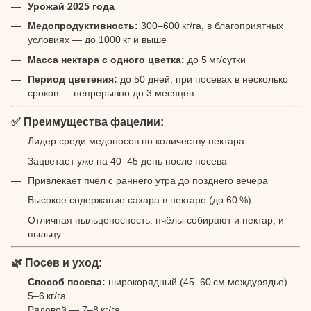
Урожай 2025 года
Медопродуктивность:
300–600 кг/га, в благоприятных
условиях — до 1000 кг и выше
Масса нектара с одного цветка:
до 5 мг/сутки
Период цветения:
до 50 дней, при посевах в несколько
сроков — непрерывно до 3 месяцев
✅ Преимущества фацелии:
Лидер среди медоносов по количеству нектара
Зацветает уже на 40–45 день после посева
Привлекает пчёл с раннего утра до позднего вечера
Высокое содержание сахара в нектаре (до 60 %)
Отличная пыльценосность: пчёлы собирают и нектар, и
пыльцу
🌿 Посев и уход:
Способ посева:
широкорядный (45–60 см междурядье) —
5–6 кг/га
Рядовой — 7–8 кг/га