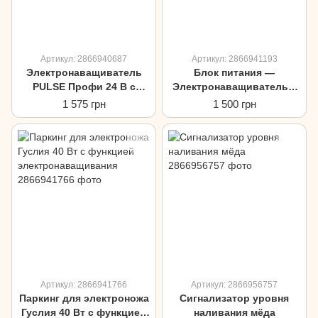
Артикул: 2866940687
Артикул: 2866941193
Электронаващиватель
Блок питания —
PULSE Профи 24 В с
Электронаващиватель с
регулировкой мощности
таймером 12 В — 100 Вт.
1 575 грн
1 500 грн
Артикул: 2866941766
Артикул: 2866956757
Паркинг для электроножа
Сигнализатор уровня
Гуслия 40 Вт с функцией
наливания мёда