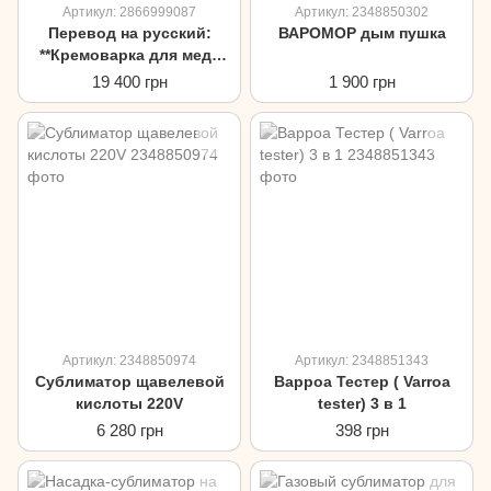
Артикул: 2866999087
Артикул: 2348850302
Перевод на русский:
ВАРОМОР дым пушка
**Кремоварка для меда
«Колотушка» PULSE 0,18
19 400 грн
1 900 грн
кВт 33 литра с таймером**
Артикул: 2348850974
Артикул: 2348851343
Сублиматор щавелевой
Варроа Тестер ( Varroa
кислоты 220V
tester) 3 в 1
6 280 грн
398 грн