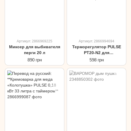
Артикул: 2866969225
Артикул: 2866994694
Миксер для выбивателя
Терморегулятор PULSE
перги 20 л
PT20-N2 для
декристаллизатора
890 грн
598 грн