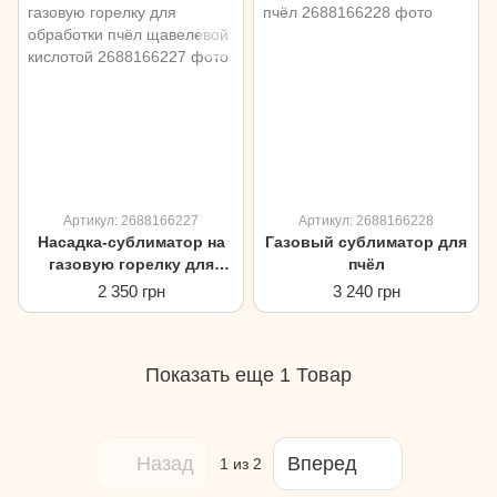
Артикул: 2688166227
Артикул: 2688166228
Насадка-сублиматор на
Газовый сублиматор для
газовую горелку для
пчёл
обработки пчёл
2 350 грн
3 240 грн
щавелевой кислотой
Показать еще 1 Товар
Назад
Вперед
1
из 2