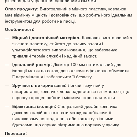
рішення для управління бджолиними сім'ями.
Опис продукту:
Виготовлений з міцного пластику, ковпачок
має відмінну міцність і довговічність, що робить його ідеальним
інструментом для роботи на пасіці.
Особливості:
Міцний і довговічний матеріал:
Ковпачок виготовлений з
якісного пластику, стійкого до впливу вологи і
ультрафіолетового випромінювання, що забезпечує
тривалий термін служби і надійний захист.
Ідеальний розмір:
Діаметр 100 мм оптимальний для
ізоляції матки на сотах, дозволяючи ефективно обмежити
її переміщення і забезпечити її безпеку.
Зручність використання:
Легкий і зручний у
використанні, ковпачок легко надягається і знімається, що
спрощує процес роботи і мінімізує стрес для матки.
Ефективна ізоляція:
Спеціальний дизайн ковпачка
дозволяє надійно ізолювати матку, запобігаючи її
випадковому пошкодженню або контакту з іншими
бджолами, що сприяє підтриманню порядку у вулику.
Переваги: