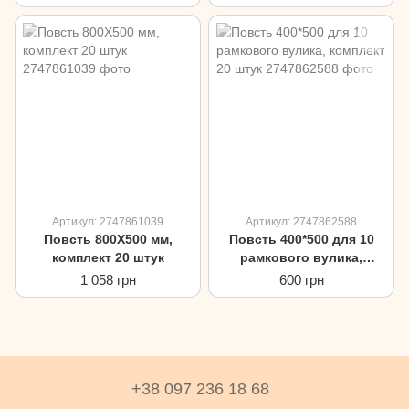
Артикул: 2747861039
Артикул: 2747862588
Повсть 800Х500 мм,
Повсть 400*500 для 10
комплект 20 штук
рамкового вулика,
комплект 20 штук
1 058 грн
600 грн
+38 097 236 18 68