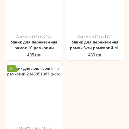
Артикул: 2348850400
Артикул: 2348851364
Ящик для перенесення
Ящик для перенесення
рамок 10 рамковий
рамок 6-ти рамковий під
Українську рамку
495 грн
430 грн
Хіт
Артикул: 2348851387