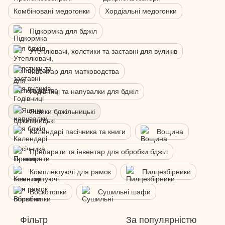
Комбіновані медогонки
Хордіальні медогонки
Підкормка для бджіл
Утеплювачі, холстики та заставні для вуликів
Інвентар для матководства
Годівниці та напувалки для бджіл
Ящики бджільницькі
Календарі пасічника та книги
Вощина
Препарати та інвентар для обробки бджіл
Комплектуючі для рамок
Пилцезбірники
Воскотопки
Сушильні шафи
Фільтр
За популярністю