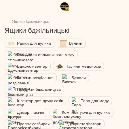
Ящики бджільницькі
Ящики бджільницькі
Рамки для вуликів
Вулики
Рамки для стільникового меду
Бджолоінвентар
Насіння медоносів
Решітки розділення
Бджоли
Продукти бджільництва
Інвентар для друку сотів
Тара для меду
Димарі пасічні
Комплектуючі для вуликів
Прополісозбирачі
Декристалізатори