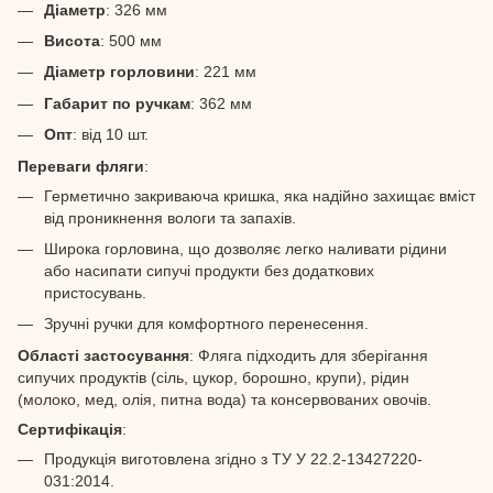
Діаметр
: 326 мм
Висота
: 500 мм
Діаметр горловини
: 221 мм
Габарит по ручкам
: 362 мм
Опт
: від 10 шт.
Переваги фляги
:
Герметично закриваюча кришка, яка надійно захищає вміст
від проникнення вологи та запахів.
Широка горловина, що дозволяє легко наливати рідини
або насипати сипучі продукти без додаткових
пристосувань.
Зручні ручки для комфортного перенесення.
Області застосування
: Фляга підходить для зберігання
сипучих продуктів (сіль, цукор, борошно, крупи), рідин
(молоко, мед, олія, питна вода) та консервованих овочів.
Сертифікація
:
Продукція виготовлена згідно з ТУ У 22.2-13427220-
031:2014.